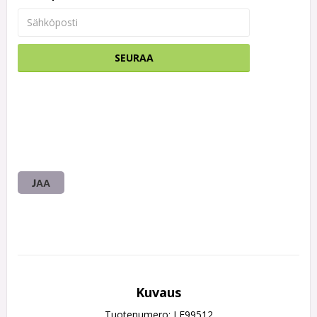
SEURAA
JAA
Kuvaus
Tuotenumero: LF99512