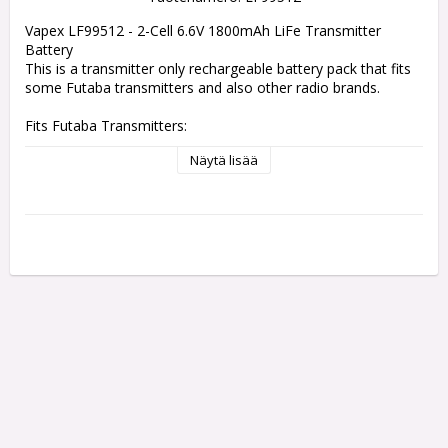
Vapex LF99512 - 2-Cell 6.6V 1800mAh LiFe Transmitter 
Battery

This is a transmitter only rechargeable battery pack that fits 
some Futaba transmitters and also other radio brands.

Fits Futaba Transmitters:

T4PM

Näytä lisää
T4PLS

T4GRS

T4PV

T4PX

T6K

T7PX

T7XC (tight fit)

T8J

T10J

T12K

T14SG

T16SZ

T18SZ

FX20

FX36
