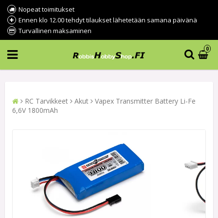
Nopeat toimitukset
Ennen klo 12.00 tehdyt tilaukset lähetetään samana päivänä
Turvallinen maksaminen
0
RC Tarvikkeet
Akut
Vapex Transmitter Battery Li-Fe
6,6V 1800mAh