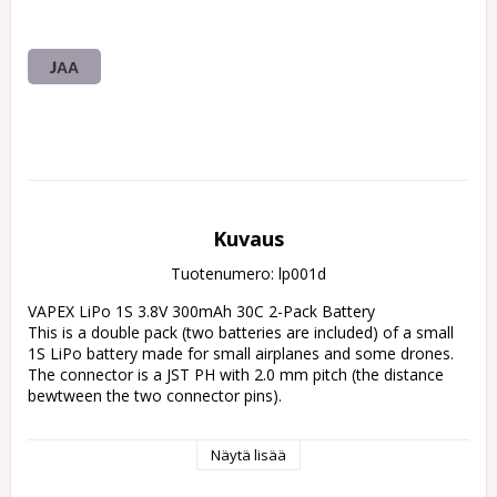
JAA
Kuvaus
Tuotenumero: lp001d
VAPEX LiPo 1S 3.8V 300mAh 30C 2-Pack Battery

This is a double pack (two batteries are included) of a small 
1S LiPo battery made for small airplanes and some drones. 
The connector is a JST PH with 2.0 mm pitch (the distance 
bewtween the two connector pins).

Specs:

Näytä lisää
1S 3.8V 30C LiPo Micro Battery

Capacity: 300mAh
