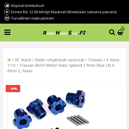
Nopeat toimitukset
Ennen klo 12.00 tehdyt tilaukset lähetetään samana päivänä
Turvallinen maksaminen
0
RC Autot
Radio-ohjattavat varaosat
Traxxas
E-Revo
1/10
Traxxas 8654 Wheel Hubs Splined 17mm Blue (4) E-
Revo 2, Maxx
- 40%