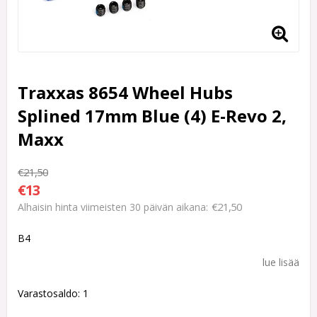
Traxxas 8654 Wheel Hubs
Splined 17mm Blue (4) E-Revo 2,
Maxx
€21,50
€13
€21,50
Alhaisin hinta viimeisten 30 päivän aikana
B4
lue lisää
Varastosaldo: 1