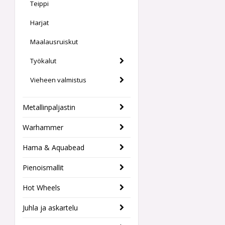
Teippi
Harjat
Maalausruiskut
Työkalut
Vieheen valmistus
Metallinpaljastin
Warhammer
Hama & Aquabead
Pienoismallit
Hot Wheels
Juhla ja askartelu