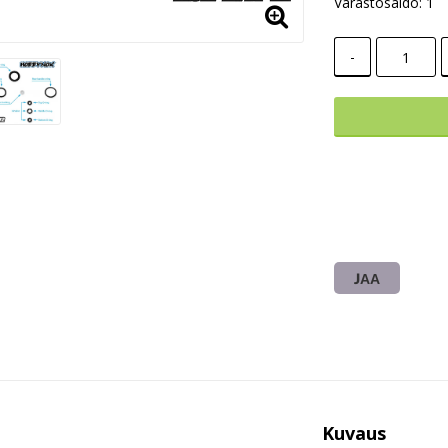
Varastosaldo: 1
-
JAA
Kuvaus