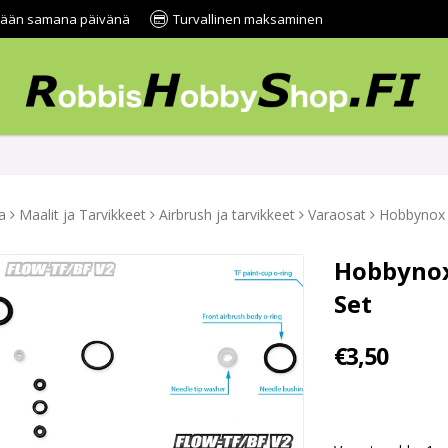
tetään samana päivänä
Turvallinen maksaminen
a
Maalit ja Tarvikkeet
Airbrush ja tarvikkeet
Varaosat
Hobbynox 
Hobbynox
Set
€3,50