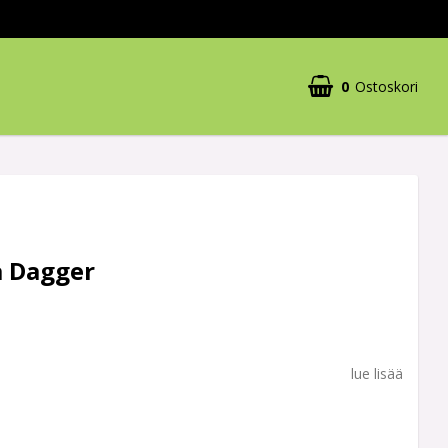
0
Ostoskori
a Dagger
lue lisää