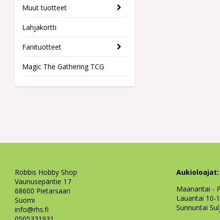
Muut tuotteet
Lahjakortti
Fanituotteet
Magic The Gathering TCG
Robbis Hobby Shop
Aukioloajat:
Vaunusepäntie 17
Maanantai - P
68600 Pietarsaari
Lauantai 10-
Suomi
Sunnuntai Sul
info@rhs.fi
0505331931