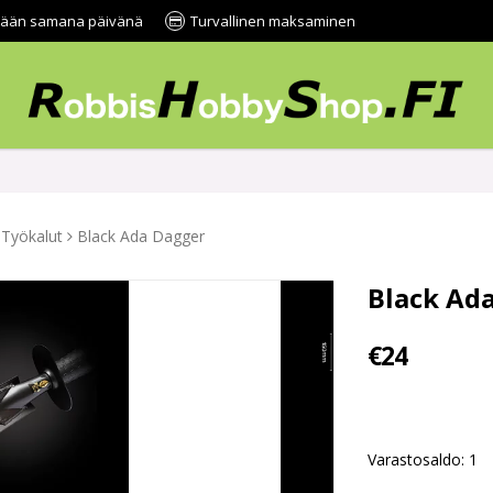
tetään samana päivänä
Turvallinen maksaminen
Työkalut
Black Ada Dagger
Black Ad
€24
Varastosaldo: 1