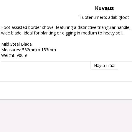
Kuvaus
Tuotenumero: adabigfoot
Foot assisted border shovel featuring a distinctive triangular handle
wide blade. Ideal for planting or digging in medium to heavy soil.

Mild Steel Blade

Measures: 562mm x 153mm

Weight: 900 g

Näytä lisää
Triangular tube handle for comfortable grip

Foot assisted brace for harder ground conditions
