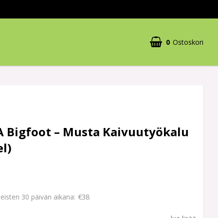
0
Ostoskori
A Bigfoot – Musta Kaivuutyökalu
el)
€38
imeisten 30 päivän aikana