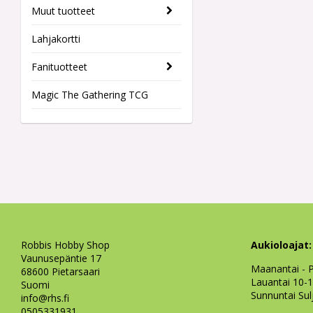
Muut tuotteet
Lahjakortti
Fanituotteet
Magic The Gathering TCG
Robbis Hobby Shop
Aukioloajat:
Vaunusepäntie 17
Maanantai - P
68600 Pietarsaari
Lauantai 10-
Suomi
Sunnuntai Sul
info@rhs.fi
0505331931