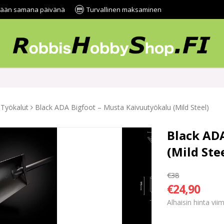
tetään samana päivänä
Turvallinen maksaminen
Työkalut
Black ADA Bigfoot – Musta Kaivuutyökalu (Mild Steel)
Black AD
(Mild Ste
€38
€24,90
Alhaisin hinta vi