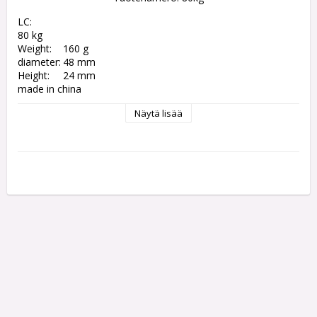
LC:         

80 kg

Weight:	160 g

diameter:	48 mm

Height:	24 mm

made in china
Näytä lisää