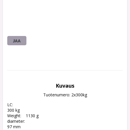
JAA
Kuvaus
Tuotenumero: 2x300kg
LC:         

300 kg

Weight:	1130 g

diameter:	

97 mm
