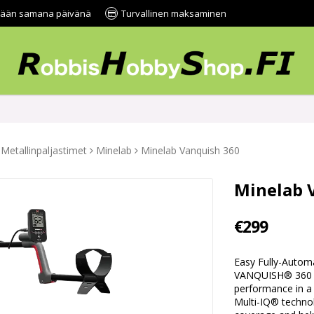
tetään samana päivänä
Turvallinen maksaminen
Metallinpaljastimet
Minelab
Minelab Vanquish 360
Minelab 
€299
Easy Fully-Autom
VANQUISH® 360 de
performance in a 
Multi-IQ® technol