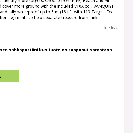
 identify more targets. Choose from Park, Beach and All
 cover more ground with the included V10X coil. VANQUISH
 and fully waterproof up to 5 m (16 ft), with 119 Target IDs
ation segments to help separate treasure from junk.
lue lisää
ksen sähköpostiini kun tuote on saapunut varastoon.
A