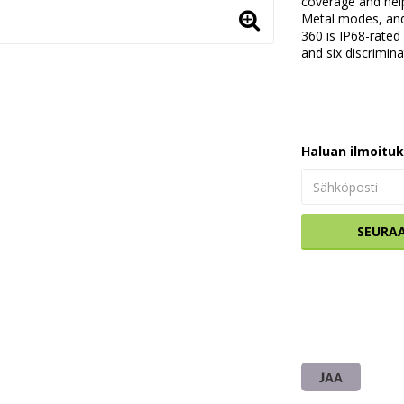
coverage and help
Metal modes, and
360 is IP68-rated
and six discrimin
Haluan ilmoitu
SEURA
JAA