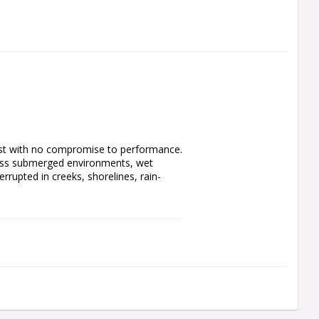
 dust with no compromise to performance. 
cross submerged environments, wet 
rrupted in creeks, shorelines, rain-
t. Minelab’s proven simultaneous 
tors working for you at the same time. 
t turn it on and start finding. Coins, 
e left behind. All metals. All soils. All 