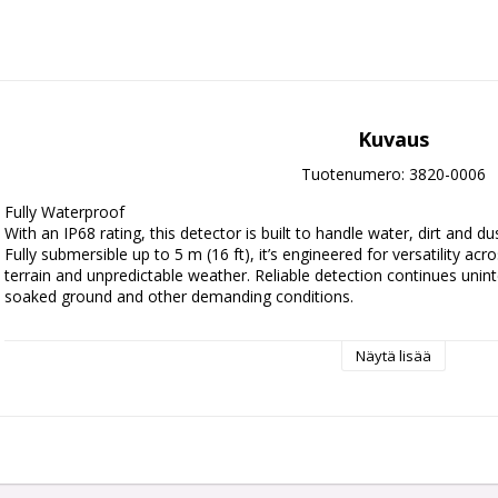
Kuvaus
Tuotenumero: 3820-0006
Fully Waterproof

With an IP68 rating, this detector is built to handle water, dirt and
Fully submersible up to 5 m (16 ft), it’s engineered for versatility a
terrain and unpredictable weather. Reliable detection continues uninte
soaked ground and other demanding conditions.

Multi-IQ Technology

Näytä lisää
Why Multi-IQ? Because more performance shouldn’t mean more effor
multiple frequency technology gives you the power of multiple detec
With Multi-IQ there's no switching frequencies, no second-guessing. Jus
gold, jewellery. Parks, fields, beaches. No terrain's off-limits. No treasur
the time.

Multi-IQ Technology 
