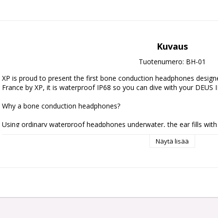
Kuvaus
Tuotenumero: BH-01
XP is proud to present the first bone conduction headphones designe
France by XP, it is waterproof IP68 so you can dive with your DEUS I
Why a bone conduction headphones?

Using ordinary waterproof headphones underwater, the ear fills with 
BH-01 sits in front of the ears on the cheekbone and transmits sound 
Näytä lisää
vibrations applied to the bones, without straining the eardrums. Your 
In disturbed or noisy water, you can dive usefully with ear plugs to av
yourself better from noise. You will thus hear the sound perfectly by
ears.

Warning : When diving use only dedicated earplugs that allow pressur
earplugs as they may damage the ear when diving.
