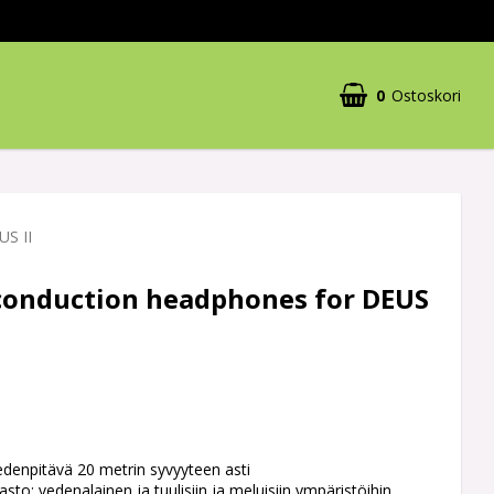
0
Ostoskori
Ostoskorisi on tyhjä
US II
conduction headphones for DEUS
vedenpitävä 20 metrin syvyyteen asti
to: vedenalainen ja tuulisiin ja meluisiin ympäristöihin