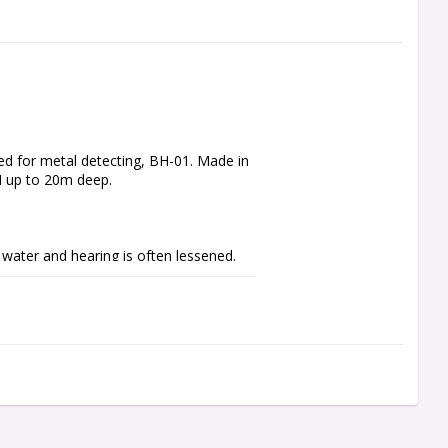
d for metal detecting, BH-01. Made in 
I up to 20m deep.

water and hearing is often lessened. 
to the inner ear directly through 
ears are therefore free.

oid infection or simply to isolate 
 bone conduction whilst protecting your 
e balancing, never use standard 