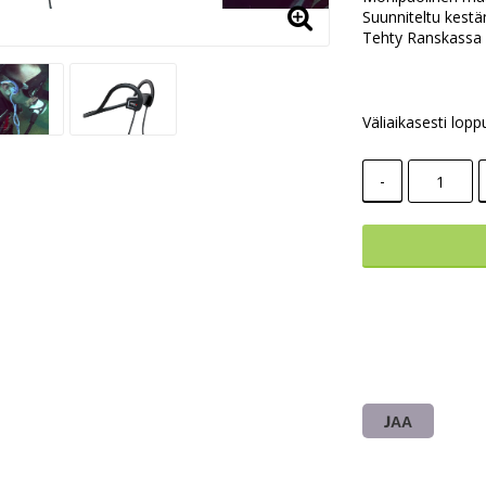
Suunniteltu kest
Tehty Ranskassa
Väliaikasesti lopp
-
JAA