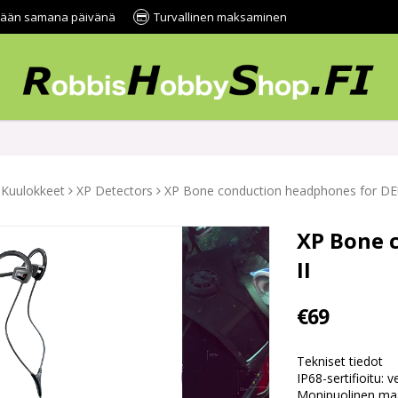
tetään samana päivänä
Turvallinen maksaminen
Kuulokkeet
XP Detectors
XP Bone conduction headphones for DE
XP Bone 
II
€69
Tekniset tiedot
IP68-sertifioitu: 
Monipuolinen maas