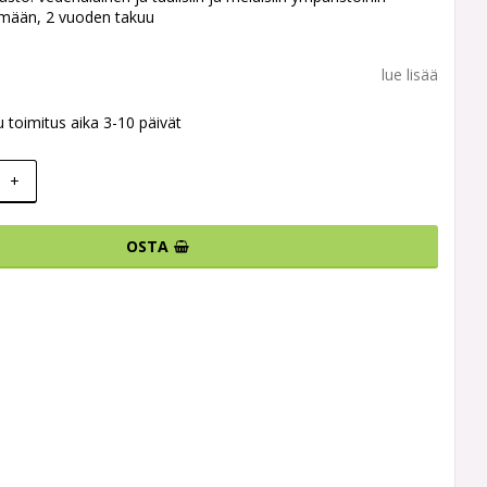
ämään, 2 vuoden takuu
lue lisää
u toimitus aika 3-10 päivät
+
OSTA