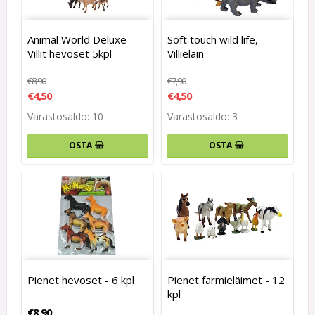
Animal World Deluxe
Soft touch wild life,
Villit hevoset 5kpl
Villieläin
€8,90
€7,90
€4,50
€4,50
Varastosaldo: 10
Varastosaldo: 3
OSTA
OSTA
Pienet hevoset - 6 kpl
Pienet farmieläimet - 12
kpl
€8,90