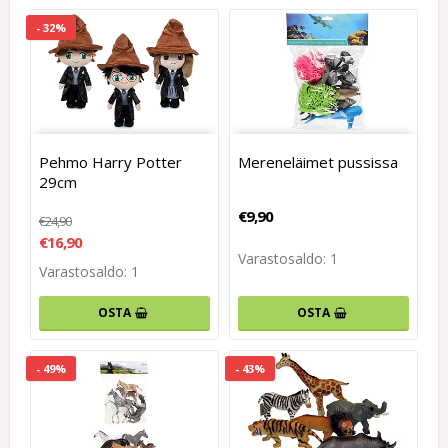
- 32%
Pehmo Harry Potter
Mereneläimet pussissa
29cm
€9,90
€24,90
€16,90
Varastosaldo: 1
Varastosaldo: 1
OSTA
OSTA
- 49%
- 43%