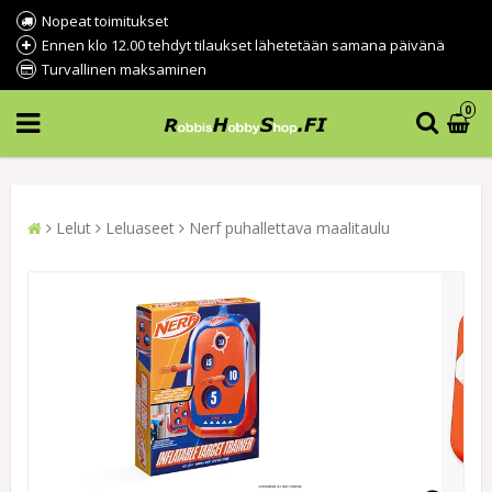
Nopeat toimitukset
Ennen klo 12.00 tehdyt tilaukset lähetetään samana päivänä
Turvallinen maksaminen
0
Lelut
Leluaseet
Nerf puhallettava maalitaulu