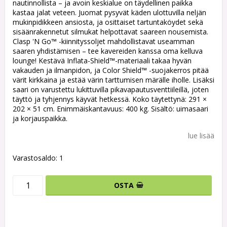
nautinnollista – ja avoin keskialue on täydellinen paikka
kastaa jalat veteen. Juomat pysyvät käden ulottuvilla neljän
mukinpidikkeen ansiosta, ja osittaiset tartuntaköydet sekä
sisäänrakennetut silmukat helpottavat saareen nousemista.
Clasp 'N Go™ -kiinnityssoljet mahdollistavat useamman
saaren yhdistämisen – tee kavereiden kanssa oma kelluva
lounge! Kestävä Inflata-Shield™-materiaali takaa hyvän
vakauden ja ilmanpidon, ja Color Shield™ -suojakerros pitää
värit kirkkaina ja estää värin tarttumisen märälle iholle. Lisäksi
saari on varustettu lukittuvilla pikavapautusventtiileillä, joten
täyttö ja tyhjennys käyvät hetkessä. Koko täytettynä: 291 ×
202 × 51 cm. Enimmäiskantavuus: 400 kg. Sisältö: uimasaari
ja korjauspaikka.
lue lisää
Varastosaldo: 1
OSTA