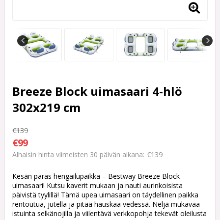
Breeze Block uimasaari 4-hlö
302x219 cm
€139
€99
€139
Alhaisin hinta viimeisten 30 päivän aikana
Kesän paras hengailupaikka – Bestway Breeze Block
uimasaari! Kutsu kaverit mukaan ja nauti aurinkoisista
päivistä tyylillä! Tämä upea uimasaari on täydellinen paikka
rentoutua, jutella ja pitää hauskaa vedessä. Neljä mukavaa
istuinta selkänojilla ja viilentävä verkkopohja tekevät oleilusta