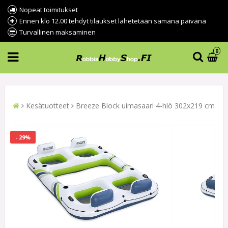
Nopeat toimitukset
Ennen klo 12.00 tehdyt tilaukset lähetetään samana päivänä
Turvallinen maksaminen
0
Kesätuotteet
Breeze Block uimasaari 4-hlö 302x219 cm
- 29%