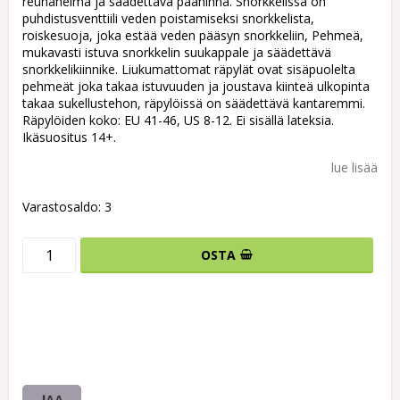
reunahelma ja säädettävä päähihna. Snorkkelissa on
puhdistusventtiili veden poistamiseksi snorkkelista,
roiskesuoja, joka estää veden pääsyn snorkkeliin, Pehmeä,
mukavasti istuva snorkkelin suukappale ja säädettävä
snorkkelikiinnike. Liukumattomat räpylät ovat sisäpuolelta
pehmeät joka takaa istuvuuden ja joustava kiinteä ulkopinta
takaa sukellustehon, räpylöissä on säädettävä kantaremmi.
Räpylöiden koko: EU 41-46, US 8-12. Ei sisällä lateksia.
Ikäsuositus 14+.
lue lisää
Varastosaldo: 3
OSTA
JAA