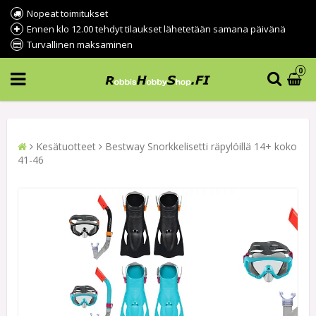
Nopeat toimitukset
Ennen klo 12.00 tehdyt tilaukset lähetetään samana päivänä
Turvallinen maksaminen
0
Kesätuotteet
Bestway Snorkkelisetti räpylöillä 14+ koko
41-46