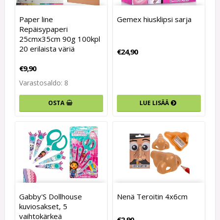
Paper line
Gemex hiusklipsi sarja
Repäisypaperi
25cmx35cm 90g 100kpl
20 erilaista väriä
€24,90
€9,90
Varastosaldo: 8
LUE LISÄÄ
OSTA
Gabby'S Dollhouse
Nenä Teroitin 4x6cm
kuviosakset, 5
vaihtokärkeä
€2,90