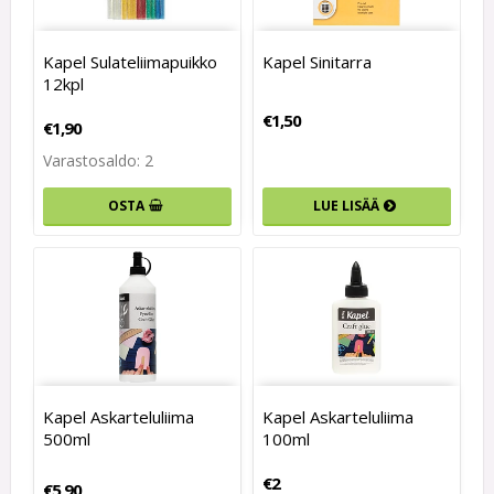
Kapel Sulateliimapuikko
Kapel Sinitarra
12kpl
€1,50
€1,90
Varastosaldo: 2
OSTA
LUE LISÄÄ
Kapel Askarteluliima
Kapel Askarteluliima
500ml
100ml
€2
€5,90