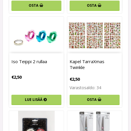
OSTA
OSTA
Iso Teippi 2 rullaa
Kapel TarraXmas
Twinkle
€2,50
€2,50
Varastosaldo: 34
LUE LISÄÄ
OSTA