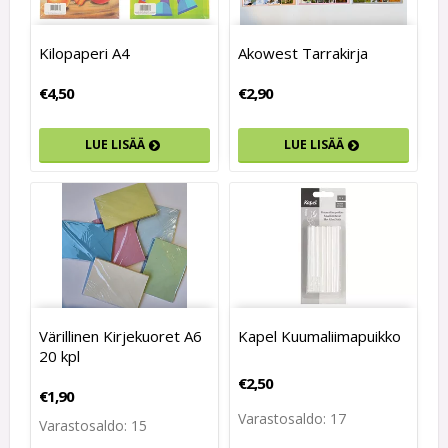
Kilopaperi A4
Akowest Tarrakirja
€4,50
€2,90
LUE LISÄÄ
LUE LISÄÄ
Värillinen Kirjekuoret A6
Kapel Kuumaliimapuikko
20 kpl
€2,50
€1,90
Varastosaldo: 17
Varastosaldo: 15