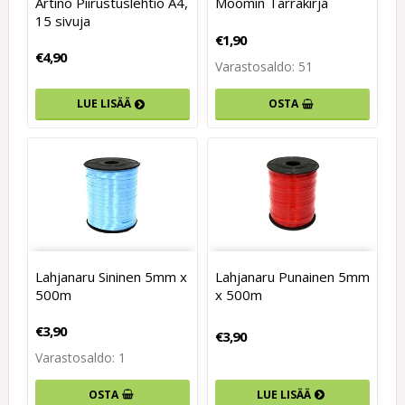
Artino Piirustuslehtiö A4,
Moomin Tarrakirja
15 sivuja
€1,90
€4,90
Varastosaldo: 51
OSTA
LUE LISÄÄ
Lahjanaru Sininen 5mm x
Lahjanaru Punainen 5mm
500m
x 500m
€3,90
€3,90
Varastosaldo: 1
LUE LISÄÄ
OSTA