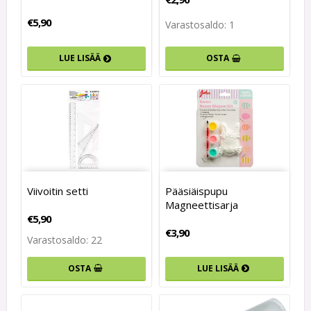
€5,90
Varastosaldo: 1
LUE LISÄÄ
OSTA
Viivoitin setti
Pääsiäispupu
Magneettisarja
€5,90
€3,90
Varastosaldo: 22
OSTA
LUE LISÄÄ