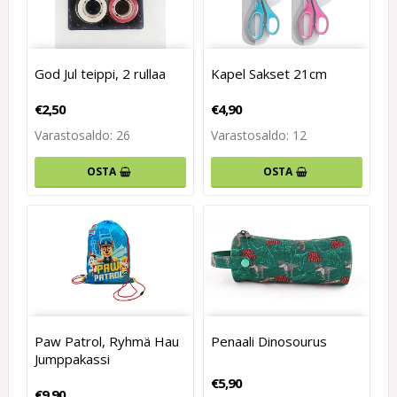
God Jul teippi, 2 rullaa
Kapel Sakset 21cm
€2,50
€4,90
Varastosaldo: 26
Varastosaldo: 12
OSTA
OSTA
Paw Patrol, Ryhmä Hau
Penaali Dinosourus
Jumppakassi
€5,90
€9,90