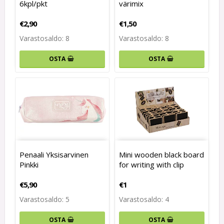
6kpl/pkt
värimix
€2,90
€1,50
Varastosaldo: 8
Varastosaldo: 8
OSTA
OSTA
Penaali Yksisarvinen
Mini wooden black board
Pinkki
for writing with clip
€5,90
€1
Varastosaldo: 5
Varastosaldo: 4
OSTA
OSTA