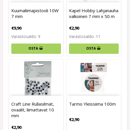
Kuumaliimapistooli 10W
Kapel Hobby Lahjanauha
7 mm
valkoinen 7 mm x 50 m
€9,90
€2,90
Varastosaldo: 9
Varastosaldo: 11
OSTA
OSTA
Craft Line Rullasilmät,
Tarmo Yleissiima 100m
ovaalit, liimattavat 10
mm
€2,90
€2,90