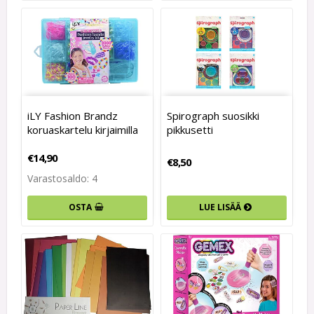
iLY Fashion Brandz
Spirograph suosikki
koruaskartelu kirjaimilla
pikkusetti
€14,90
€8,50
Varastosaldo: 4
LUE LISÄÄ
OSTA