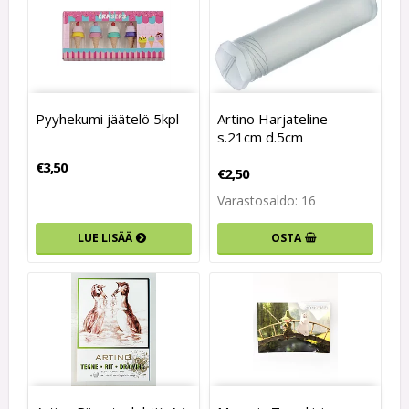
Pyyhekumi jäätelö 5kpl
Artino Harjateline
s.21cm d.5cm
€3,50
€2,50
Varastosaldo: 16
LUE LISÄÄ
OSTA