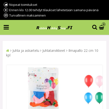
Nopeat toimitukset
Ennen klo 12.00 tehdyt tilaukset lähetetään samana päivänä
Turvallinen maksaminen
0
Juhla ja askartelu
Juhlatarvikkeet
Ilmapallo 22 cm 10
kpl