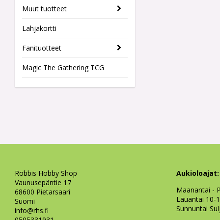
Muut tuotteet
Lahjakortti
Fanituotteet
Magic The Gathering TCG
Robbis Hobby Shop
Aukioloajat:
Vaunusepäntie 17
Maanantai - P
68600 Pietarsaari
Lauantai 10-
Suomi
Sunnuntai Sul
info@rhs.fi
0505331931