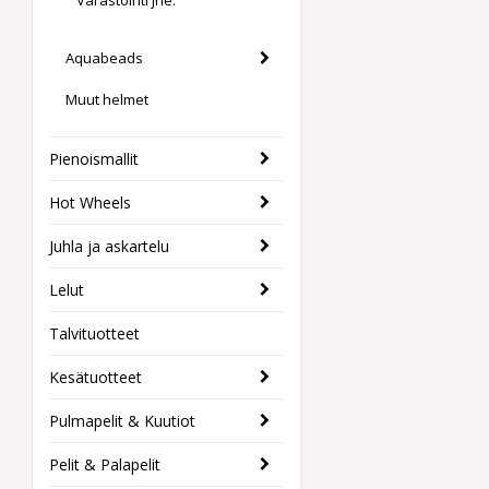
Varastointi jne.
Aquabeads
Muut helmet
Pienoismallit
Hot Wheels
Juhla ja askartelu
Lelut
Talvituotteet
Kesätuotteet
Pulmapelit & Kuutiot
Pelit & Palapelit