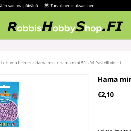
tetään samana päivänä
Turvallinen maksaminen
d
Hama helmet
Hama mini
Hama mini 501-96 Pastelli violetti
Hama mini
€2,10