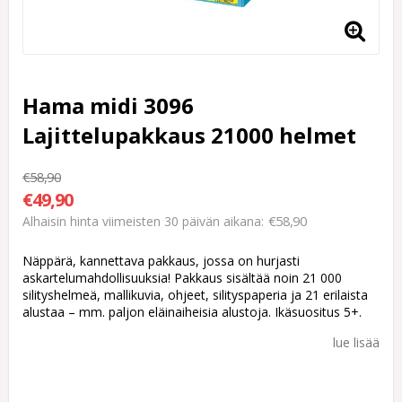
Hama midi 3096
Lajittelupakkaus 21000 helmet
€58,90
€49,90
€58,90
Alhaisin hinta viimeisten 30 päivän aikana
Näppärä, kannettava pakkaus, jossa on hurjasti
askartelumahdollisuuksia! Pakkaus sisältää noin 21 000
silityshelmeä, mallikuvia, ohjeet, silityspaperia ja 21 erilaista
alustaa – mm. paljon eläinaiheisia alustoja. Ikäsuositus 5+.
lue lisää