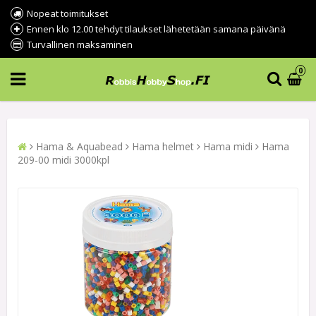
Nopeat toimitukset
Ennen klo 12.00 tehdyt tilaukset lähetetään samana päivänä
Turvallinen maksaminen
0
Hama & Aquabead
Hama helmet
Hama midi
Hama
209-00 midi 3000kpl