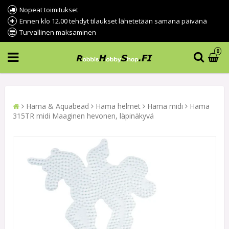
Nopeat toimitukset
Ennen klo 12.00 tehdyt tilaukset lähetetään samana päivänä
Turvallinen maksaminen
0
Hama & Aquabead
Hama helmet
Hama midi
Hama
315TR midi Maaginen hevonen, läpinäkyvä