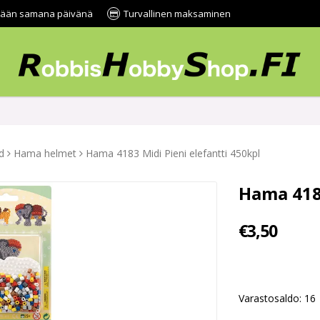
tetään samana päivänä
Turvallinen maksaminen
d
Hama helmet
Hama 4183 Midi Pieni elefantti 450kpl
Hama 4183
€3,50
Varastosaldo: 16