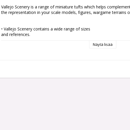
Vallejo Scenery is a range of miniature tufts which helps complement
the representation in your scale models, figures, wargame terrains or
• Vallejo Scenery contains a wide range of sizes

and references.

• Ready to use by simply peeling off each tuft

Näytä lisää
individually and placing it in your scene.

• Self adherent to your base although they can also

be fixed with PVA glue to get a tougher and more

permanent adherence.