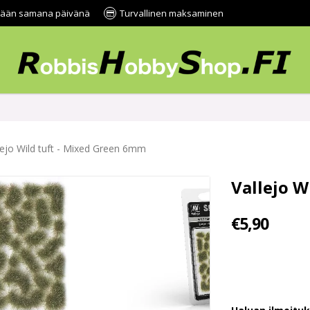
tetään samana päivänä
Turvallinen maksaminen
lejo Wild tuft - Mixed Green 6mm
Vallejo W
€5,90