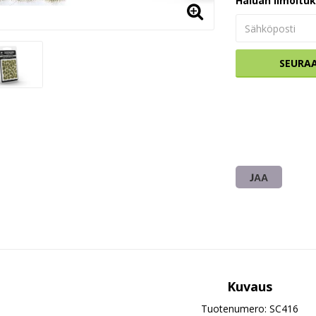
Haluan ilmoitu
SEURA
JAA
Kuvaus
Tuotenumero: SC416