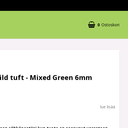
0
Ostoskori
ild tuft - Mixed Green 6mm
lue lisää