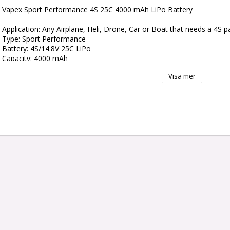
Vapex Sport Performance 4S 25C 4000 mAh LiPo Battery

Application: Any Airplane, Heli, Drone, Car or Boat that needs a 4S 
Type: Sport Performance

Battery: 4S/14.8V 25C LiPo

Capacity: 4000 mAh

Energy: 59Wh

Visa mer
Discharge: Max 25C/100A cont & 50C/100A peak

Charging: Max 3C/12A

Size: 140 x 42.5 x 33 mm

Weight: 390 g

Wires: 13AWG

Power Connector: XT60

Balance Connector: XH