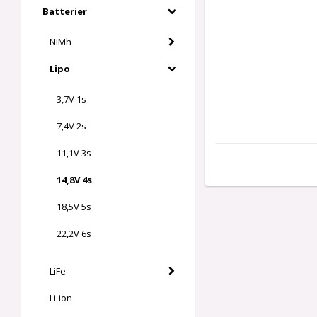
Batterier
NiMh
Lipo
3,7V 1s
7,4V 2s
11,1V 3s
14,8V 4s
18,5V 5s
22,2V 6s
LiFe
Li-ion