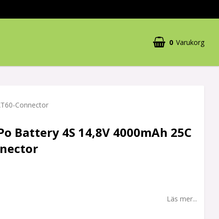
0
Varukorg
XT60-Connector
-Po Battery 4S 14,8V 4000mAh 25C
nector
Läs mer...