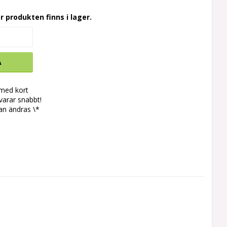
r produkten finns i lager.
A
 med kort
svarar snabbt!
an ändras \*