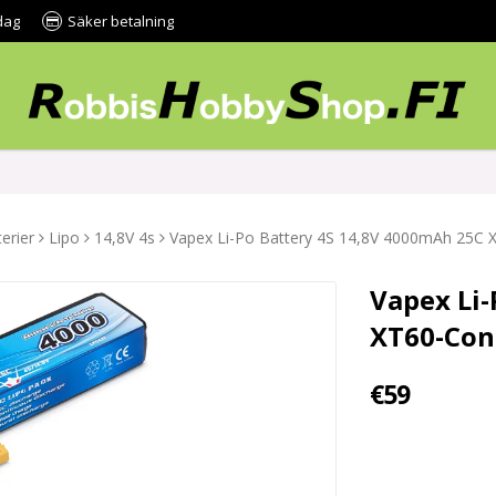
dag
Säker betalning
erier
Lipo
14,8V 4s
Vapex Li-Po Battery 4S 14,8V 4000mAh 25C 
Vapex Li
XT60-Con
€59