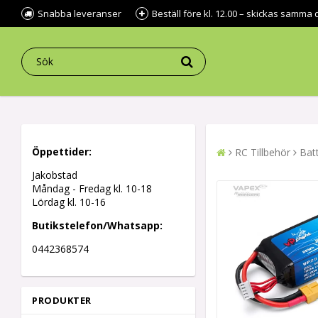
Snabba leveranser
Beställ före kl. 12.00 – skickas samma 
Öppettider:
RC Tillbehör
Batt
Jakobstad
Måndag - Fredag kl.
10-18
Lördag kl. 10-16
Butikstelefon/Whatsapp:
0442368574
PRODUKTER