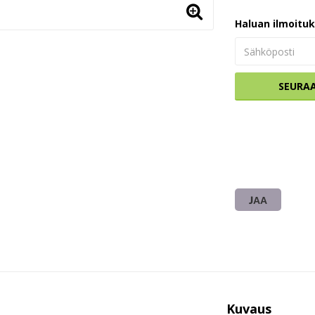
Haluan ilmoitu
SEURA
JAA
Kuvaus