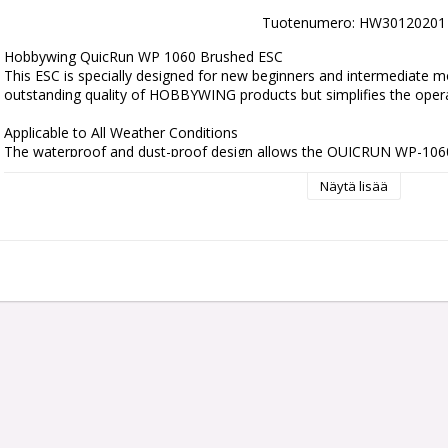
Tuotenumero: HW30120201
Hobbywing QuicRun WP 1060 Brushed ESC

This ESC is specially designed for new beginners and intermediate mod
outstanding quality of HOBBYWING products but simplifies the operat
Applicable to All Weather Conditions

The waterproof and dust-proof design allows the QUICRUN WP-1060 
conditions without any issue of damage caused to the ESC from wate
Näytä lisää
High Reliability & Durability

Reliable hardware combined with advanced software technology al
not only provide high power output but also overload protection of th
Easy to Use

This ESC features auto throttle calibration and parameter setting via 
applicable to new beginners.

Specifications:

Type: 1/10, Brushed

Waterproof: Yes

Size: 36.5 x 32 x 18mm
