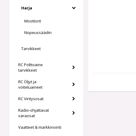
Harja
Moottorit
Nopeussäädin
Tarvikkeet
RC Polttoaine
tarvikkeet
RC Öljyt ja
voiteluaineet
RC Viritysosat
Radio-ohjattavat
varaosat
Vaatteet & markkinointi