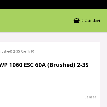
0
Ostoskori
rushed) 2-3S Car 1/10
WP 1060 ESC 60A (Brushed) 2-3S
lue lisää