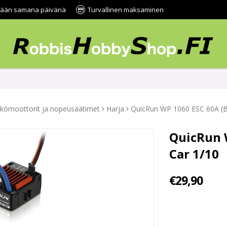
tetään samana päivänä
Turvallinen maksaminen
kömoottorit ja nopeusäätimet
Harja
QuicRun WP 1060 ESC 60A (B
QuicRun 
Car 1/10
€29,90