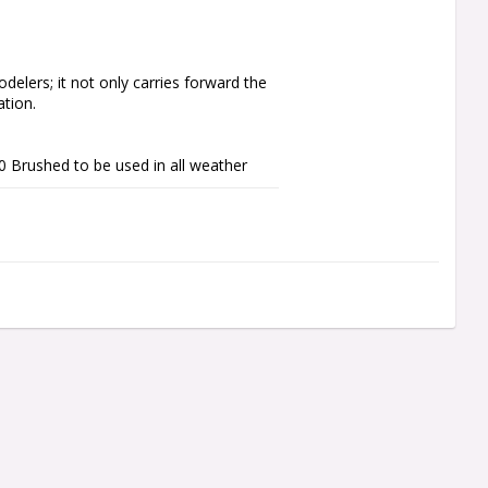
elers; it not only carries forward the 
ion.

Brushed to be used in all weather 
r or dust.

lows the QUICRUN WP 1060 Brushed to 
e ESC circuit.

jump caps is easy-to-use, especially 