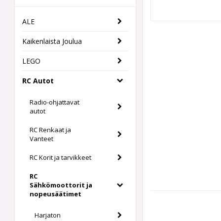
ALE
Kaikenlaista Joulua
LEGO
RC Autot
Radio-ohjattavat
autot
RC Renkaat ja
Vanteet
RC Korit ja tarvikkeet
RC
Sähkömoottorit ja
nopeusäätimet
Harjaton