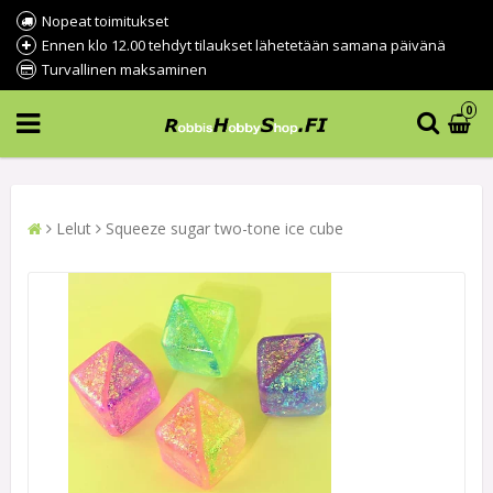
Nopeat toimitukset
Ennen klo 12.00 tehdyt tilaukset lähetetään samana päivänä
Turvallinen maksaminen
0
Lelut
Squeeze sugar two-tone ice cube