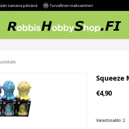
tetään samana päivänä
Turvallinen maksaminen
ustekala
Squeeze 
€4,90
Varastosaldo: 2