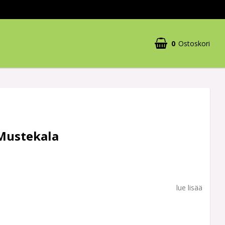
0
Ostoskori
Mustekala
lue lisää