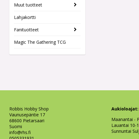
Muut tuotteet
Lahjakortti
Fanituotteet
Magic The Gathering TCG
Robbis Hobby Shop
Aukioloajat:
Vaunusepäntie 17
Maanantai - P
68600 Pietarsaari
Lauantai 10-
Suomi
Sunnuntai Sul
info@rhs.fi
0505331931